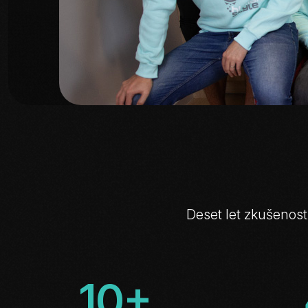
Deset
let
zkušeností
10+