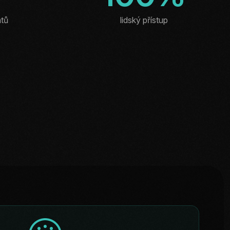
ntů
lidský přístup