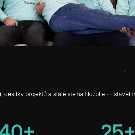
,
desítky
projektů
a
stále
stejná
filozofie
—
stavět
40+
25