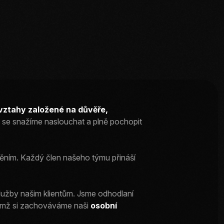
vztahy založené na důvěře,
to se snažíme naslouchat a plně pochopit
ěním. Každý člen našeho týmu přináší
služby našim klientům. Jsme odhodlaní
ičemž si zachováváme naši
osobní