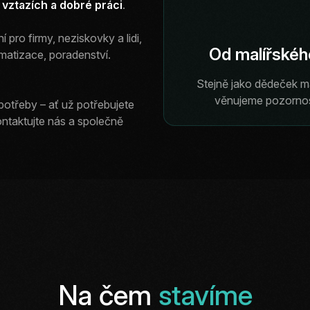
, vztazích a dobré práci
.
 pro firmy, neziskovky a lidi,
Od malířského
omatizace, poradenství.
Stejně jako dědeček ma
věnujeme pozornos
potřeby – ať už potřebujete
ntaktujte nás a společně
Na čem
stavíme