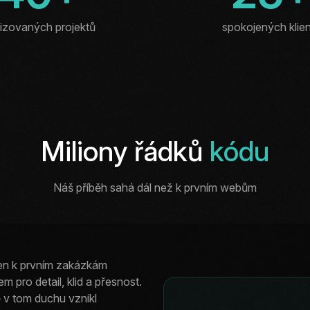
lizovaných projektů
spokojených klie
Miliony řádků
kódu
Náš příběh sahá dál než k prvním webům
jen k prvním zakázkám
m pro detail, klid a přesnost.
vě v tom duchu vznikl