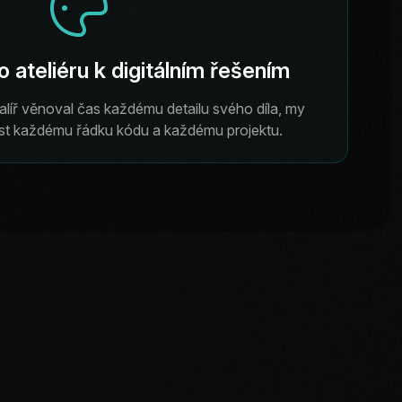
 ateliéru k digitálním řešením
líř věnoval čas každému detailu svého díla, my
t každému řádku kódu a každému projektu.