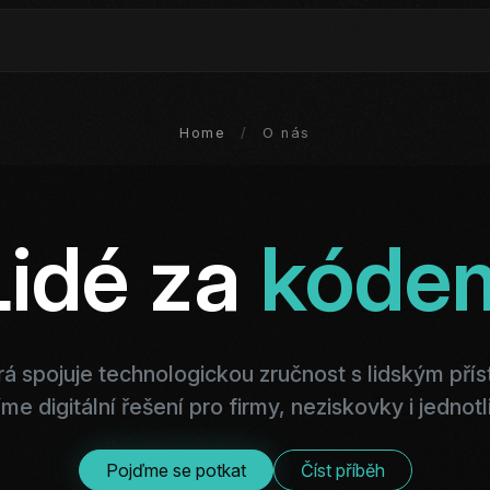
Home
/
O nás
Lidé za
kóde
rá spojuje technologickou zručnost s lidským pří
íme digitální řešení pro firmy, neziskovky i jednotl
Pojďme se potkat
Číst příběh