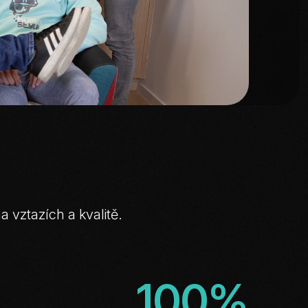
na
vztazích
a
kvalitě.
+
100%