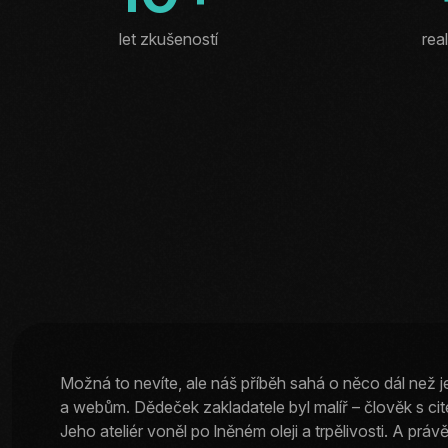
let zkušeností
rea
Možná to nevíte, ale náš příběh sahá o něco dál než 
a webům. Dědeček zakladatele byl malíř – člověk s cite
Jeho ateliér voněl po lněném oleji a trpělivosti. A prá