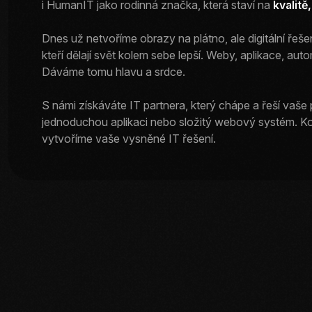
i HumanIT jako rodinná značka, která staví na
kvalitě
Dnes už netvoříme obrazy na plátno, ale digitální řešení
kteří dělají svět kolem sebe lepší. Weby, aplikace, aut
Dáváme tomu hlavu a srdce.
S námi získáváte IT partnera, který chápe a řeší vaše 
jednoduchou aplikaci nebo složitý webový systém. Ko
vytvoříme vaše vysněné IT řešení.